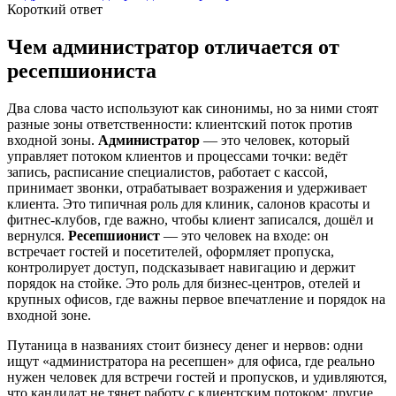
Короткий ответ
Чем администратор отличается от
ресепшиониста
Два слова часто используют как синонимы, но за ними стоят
разные зоны ответственности: клиентский поток против
входной зоны.
Администратор
— это человек, который
управляет потоком клиентов и процессами точки: ведёт
запись, расписание специалистов, работает с кассой,
принимает звонки, отрабатывает возражения и удерживает
клиента. Это типичная роль для клиник, салонов красоты и
фитнес-клубов, где важно, чтобы клиент записался, дошёл и
вернулся.
Ресепшионист
— это человек на входе: он
встречает гостей и посетителей, оформляет пропуска,
контролирует доступ, подсказывает навигацию и держит
порядок на стойке. Это роль для бизнес-центров, отелей и
крупных офисов, где важны первое впечатление и порядок на
входной зоне.
Путаница в названиях стоит бизнесу денег и нервов: одни
ищут «администратора на ресепшен» для офиса, где реально
нужен человек для встречи гостей и пропусков, и удивляются,
что кандидат не тянет работу с клиентским потоком; другие