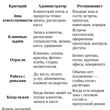
Критерий
Администратор
Ресепшионист
Клиентский поток и
Входная зона и
Зона
процессы точки:
гости: встреча,
ответственности
запись, расписание,
пропуска,
касса
навигация, порядок
Встреча
Запись клиентов,
посетителей,
Ключевые
расписание
оформление
задачи
специалистов, звонки,
пропусков, контроль
касса, удержание
доступа
Клиники, салоны
Бизнес-центры,
красоты, фитнес-
Отрасли
отели, крупные
клубы, студии,
офисы, коворкинги
косметология
Обычно нет;
Да: касса, оплата
Работа с
исключение —
услуг, абонементы,
деньгами
стойка отеля с
влияние на выручку
расчётами
Когда есть входная
Когда бизнес живёт на
зона с потоком
Когда нужен
потоке клиентов,
гостей и
записи и кассе
пропускной режим
Корень различий