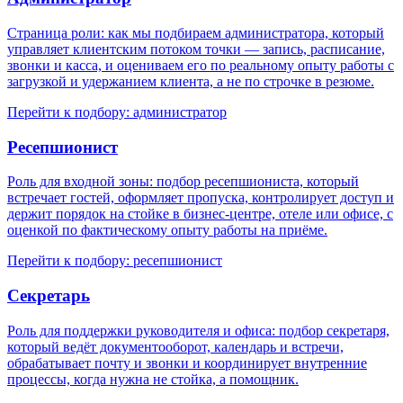
Страница роли: как мы подбираем администратора, который
управляет клиентским потоком точки — запись, расписание,
звонки и касса, и оцениваем его по реальному опыту работы с
загрузкой и удержанием клиента, а не по строчке в резюме.
Перейти к подбору: администратор
Ресепшионист
Роль для входной зоны: подбор ресепшиониста, который
встречает гостей, оформляет пропуска, контролирует доступ и
держит порядок на стойке в бизнес-центре, отеле или офисе, с
оценкой по фактическому опыту работы на приёме.
Перейти к подбору: ресепшионист
Секретарь
Роль для поддержки руководителя и офиса: подбор секретаря,
который ведёт документооборот, календарь и встречи,
обрабатывает почту и звонки и координирует внутренние
процессы, когда нужна не стойка, а помощник.