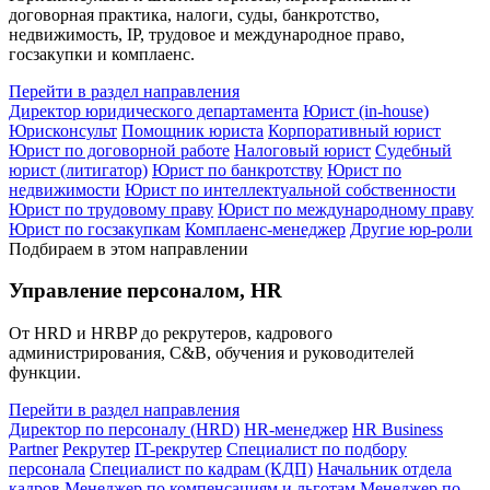
договорная практика, налоги, суды, банкротство,
недвижимость, IP, трудовое и международное право,
госзакупки и комплаенс.
Перейти в раздел направления
Директор юридического департамента
Юрист (in-house)
Юрисконсульт
Помощник юриста
Корпоративный юрист
Юрист по договорной работе
Налоговый юрист
Судебный
юрист (литигатор)
Юрист по банкротству
Юрист по
недвижимости
Юрист по интеллектуальной собственности
Юрист по трудовому праву
Юрист по международному праву
Юрист по госзакупкам
Комплаенс-менеджер
Другие юр-роли
Подбираем в этом направлении
Управление персоналом, HR
От HRD и HRBP до рекрутеров, кадрового
администрирования, C&B, обучения и руководителей
функции.
Перейти в раздел направления
Директор по персоналу (HRD)
HR-менеджер
HR Business
Partner
Рекрутер
IT-рекрутер
Специалист по подбору
персонала
Специалист по кадрам (КДП)
Начальник отдела
кадров
Менеджер по компенсациям и льготам
Менеджер по