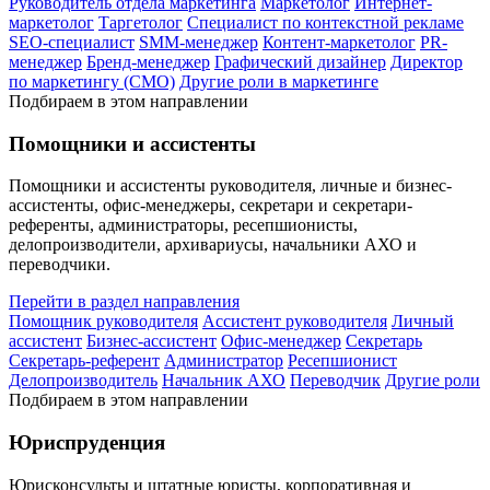
Руководитель отдела маркетинга
Маркетолог
Интернет-
маркетолог
Таргетолог
Специалист по контекстной рекламе
SEO-специалист
SMM-менеджер
Контент-маркетолог
PR-
менеджер
Бренд-менеджер
Графический дизайнер
Директор
по маркетингу (CMO)
Другие роли в маркетинге
Подбираем в этом направлении
Помощники и ассистенты
Помощники и ассистенты руководителя, личные и бизнес-
ассистенты, офис-менеджеры, секретари и секретари-
референты, администраторы, ресепшионисты,
делопроизводители, архивариусы, начальники АХО и
переводчики.
Перейти в раздел направления
Помощник руководителя
Ассистент руководителя
Личный
ассистент
Бизнес-ассистент
Офис-менеджер
Секретарь
Секретарь-референт
Администратор
Ресепшионист
Делопроизводитель
Начальник АХО
Переводчик
Другие роли
Подбираем в этом направлении
Юриспруденция
Юрисконсульты и штатные юристы, корпоративная и