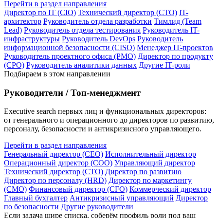
Перейти в раздел направления
Директор по IT (CIO)
Технический директор (CTO)
IT-
архитектор
Руководитель отдела разработки
Тимлид (Team
Lead)
Руководитель отдела тестирования
Руководитель IT-
инфраструктуры
Руководитель DevOps
Руководитель
информационной безопасности (CISO)
Менеджер IT-проектов
Руководитель проектного офиса (PMO)
Директор по продукту
(CPO)
Руководитель аналитики данных
Другие IT-роли
Подбираем в этом направлении
Руководители / Топ-менеджмент
Executive search первых лиц и функциональных директоров:
от генерального и операционного до директоров по развитию,
персоналу, безопасности и антикризисного управляющего.
Перейти в раздел направления
Генеральный директор (CEO)
Исполнительный директор
Операционный директор (COO)
Управляющий директор
Технический директор (CTO)
Директор по развитию
Директор по персоналу (HRD)
Директор по маркетингу
(CMO)
Финансовый директор (CFO)
Коммерческий директор
Главный бухгалтер
Антикризисный управляющий
Директор
по безопасности
Другие руководители
Если задача шире списка, соберём профиль роли под ваш