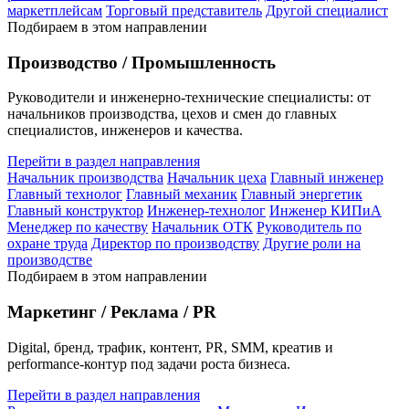
маркетплейсам
Торговый представитель
Другой специалист
Подбираем в этом направлении
Производство / Промышленность
Руководители и инженерно-технические специалисты: от
начальников производства, цехов и смен до главных
специалистов, инженеров и качества.
Перейти в раздел направления
Начальник производства
Начальник цеха
Главный инженер
Главный технолог
Главный механик
Главный энергетик
Главный конструктор
Инженер-технолог
Инженер КИПиА
Менеджер по качеству
Начальник ОТК
Руководитель по
охране труда
Директор по производству
Другие роли на
производстве
Подбираем в этом направлении
Маркетинг / Реклама / PR
Digital, бренд, трафик, контент, PR, SMM, креатив и
performance-контур под задачи роста бизнеса.
Перейти в раздел направления