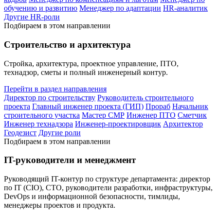
обучению и развитию
Менеджер по адаптации
HR-аналитик
Другие HR-роли
Подбираем в этом направлении
Строительство и архитектура
Стройка, архитектура, проектное управление, ПТО,
технадзор, сметы и полный инженерный контур.
Перейти в раздел направления
Директор по строительству
Руководитель строительного
проекта
Главный инженер проекта (ГИП)
Прораб
Начальник
строительного участка
Мастер СМР
Инженер ПТО
Сметчик
Инженер технадзора
Инженер-проектировщик
Архитектор
Геодезист
Другие роли
Подбираем в этом направлении
IT-руководители и менеджмент
Руководящий IT-контур по структуре департамента: директор
по IT (CIO), CTO, руководители разработки, инфраструктуры,
DevOps и информационной безопасности, тимлиды,
менеджеры проектов и продукта.