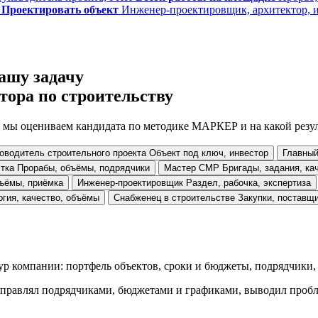
Проектировать объект
Инженер-проектировщик, архитектор, 
ашу задачу
тора по строительству
ак мы оцениваем кандидата по методике МАРКЕР и на какой резул
оводитель строительного проекта
Объект под ключ, инвестор
Главный
тка
Прорабы, объёмы, подрядчики
Мастер СМР
Бригады, задания, ка
бъёмы, приёмка
Инженер-проектировщик
Раздел, рабочка, экспертиза
огия, качество, объёмы
Снабженец в строительстве
Закупки, поставщи
ур компании: портфель объектов, сроки и бюджеты, подрядчики, 
управлял подрядчиками, бюджетами и графиками, выводил пробле