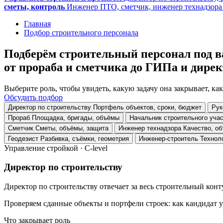
сметы, контроль
Инженер ПТО, сметчик, инженер технадзора
Главная
Подбор строительного персонала
Подберём строительный персонал под в
от прораба и сметчика до ГИПа и дирек
Выберите роль, чтобы увидеть, какую задачу она закрывает, к
Обсудить подбор
Директор по строительству
Портфель объектов, сроки, бюджет
Рук
Прораб
Площадка, бригады, объёмы
Начальник строительного учас
Сметчик
Сметы, объёмы, защита
Инженер технадзора
Качество, о
Геодезист
Разбивка, съёмки, геометрия
Инженер-строитель
Технол
Управление стройкой · C-level
Директор по строительству
Директор по строительству отвечает за весь строительный конт
Проверяем сданные объекты и портфели строек: как кандидат 
Что закрывает роль