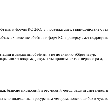
ъёмы и формы КС-2/КС-3, проверка смет, взаимодействие с тех
ектах: ведение объёмов и форм КС, проверку смет подрядчиков,
ации и закрытым объёмам, а не по знанию аббревиатур.
рываются вовремя, документы принимаются с первого раза, а оп
нки, базисно-индексный и ресурсный метод, защита смет перед з
азисно-индексным и ресурсным методом, поиск ошибок в чужих р