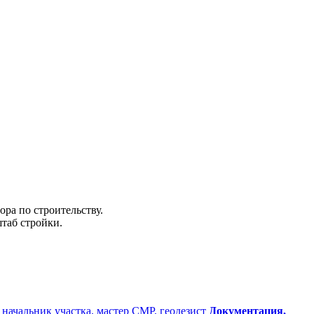
ра по строительству.
таб стройки.
 начальник участка, мастер СМР, геодезист
Документация,