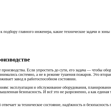
 к подбору главного инженера, какие технические задачи и зоны
оизводстве
е производства. Если упростить до сути, его задача — чтобы об
инимались системно, а не в режиме тушения пожаров. Это втора
рживает завод в работоспособном состоянии.
ениям: эксплуатация и обслуживание оборудования, планировани
ленная безопасность. И всё это не разрозненно, а как единая т
твечает за техническое состояние, надёжность и безопасность п