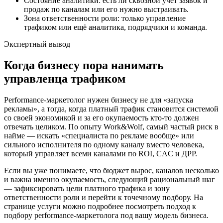
Состояние аналитики: есть ли сквозной учёт заявок и
продаж по каналам или его нужно выстраивать.
Зона ответственности роли: только управление
трафиком или ещё аналитика, подрядчики и команда.
Экспертный вывод
Когда бизнесу пора нанимать
управленца трафиком
Performance-маркетолог нужен бизнесу не для «запуска
рекламы», а тогда, когда платный трафик становится системой
со своей экономикой и за его окупаемость кто-то должен
отвечать целиком. По опыту Work&Wolf, самый частый риск в
найме — искать «специалиста по рекламе вообще» или
сильного исполнителя по одному каналу вместо человека,
который управляет всеми каналами по ROI, CAC и ДРР.
Если вы уже понимаете, что бюджет вырос, каналов несколько
и важна именно окупаемость, следующий рациональный шаг
— зафиксировать цели платного трафика и зону
ответственности роли и перейти к точечному подбору. На
странице услуги можно подробнее посмотреть подход к
подбору performance-маркетолога под вашу модель бизнеса.