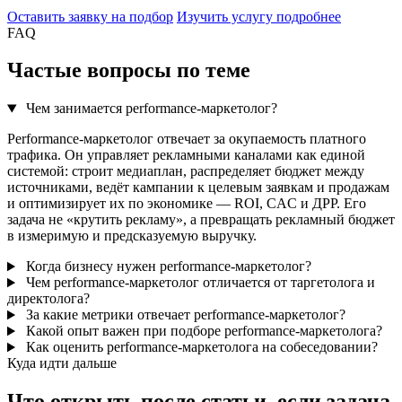
Оставить заявку на подбор
Изучить услугу подробнее
FAQ
Частые вопросы по теме
Чем занимается performance-маркетолог?
Performance-маркетолог отвечает за окупаемость платного
трафика. Он управляет рекламными каналами как единой
системой: строит медиаплан, распределяет бюджет между
источниками, ведёт кампании к целевым заявкам и продажам
и оптимизирует их по экономике — ROI, CAC и ДРР. Его
задача не «крутить рекламу», а превращать рекламный бюджет
в измеримую и предсказуемую выручку.
Когда бизнесу нужен performance-маркетолог?
Чем performance-маркетолог отличается от таргетолога и
директолога?
За какие метрики отвечает performance-маркетолог?
Какой опыт важен при подборе performance-маркетолога?
Как оценить performance-маркетолога на собеседовании?
Куда идти дальше
Что открыть после статьи, если задача