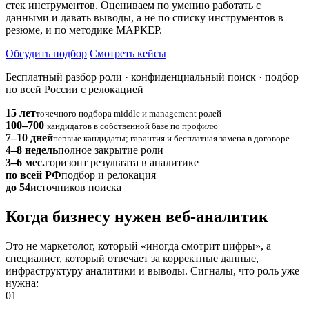
стек инструментов. Оцениваем по умению работать с
данными и давать выводы, а не по списку инструментов в
резюме, и по методике МАРКЕР.
Обсудить подбор
Смотреть кейсы
Бесплатный разбор роли · конфиденциальный поиск · подбор
по всей России с релокацией
15 лет
точечного подбора middle и management ролей
100–700
кандидатов в собственной базе по профилю
7–10 дней
первые кандидаты; гарантия и бесплатная замена в договоре
4–8 недель
полное закрытие роли
3–6 мес.
горизонт результата в аналитике
по всей РФ
подбор и релокация
до 54
источников поиска
Когда бизнесу нужен веб-аналитик
Это не маркетолог, который «иногда смотрит цифры», а
специалист, который отвечает за корректные данные,
инфраструктуру аналитики и выводы. Сигналы, что роль уже
нужна:
01