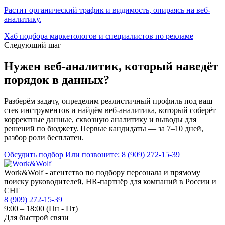
Растит органический трафик и видимость, опираясь на веб-
аналитику.
Хаб подбора маркетологов и специалистов по рекламе
Следующий шаг
Нужен веб-аналитик, который наведёт
порядок в данных?
Разберём задачу, определим реалистичный профиль под ваш
стек инструментов и найдём веб-аналитика, который соберёт
корректные данные, сквозную аналитику и выводы для
решений по бюджету. Первые кандидаты — за 7–10 дней,
разбор роли бесплатен.
Обсудить подбор
Или позвоните: 8 (909) 272-15-39
Work&Wolf - агентство по подбору персонала и прямому
поиску руководителей, HR-партнёр для компаний в России и
СНГ
8 (909) 272-15-39
9:00 – 18:00 (Пн - Пт)
Для быстрой связи