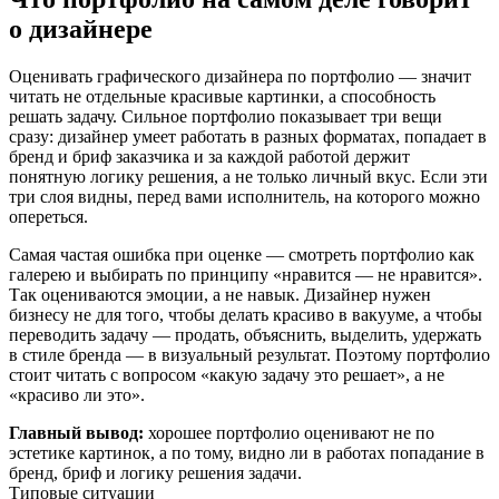
о дизайнере
Оценивать графического дизайнера по портфолио — значит
читать не отдельные красивые картинки, а способность
решать задачу. Сильное портфолио показывает три вещи
сразу: дизайнер умеет работать в разных форматах, попадает в
бренд и бриф заказчика и за каждой работой держит
понятную логику решения, а не только личный вкус. Если эти
три слоя видны, перед вами исполнитель, на которого можно
опереться.
Самая частая ошибка при оценке — смотреть портфолио как
галерею и выбирать по принципу «нравится — не нравится».
Так оцениваются эмоции, а не навык. Дизайнер нужен
бизнесу не для того, чтобы делать красиво в вакууме, а чтобы
переводить задачу — продать, объяснить, выделить, удержать
в стиле бренда — в визуальный результат. Поэтому портфолио
стоит читать с вопросом «какую задачу это решает», а не
«красиво ли это».
Главный вывод:
хорошее портфолио оценивают не по
эстетике картинок, а по тому, видно ли в работах попадание в
бренд, бриф и логику решения задачи.
Типовые ситуации