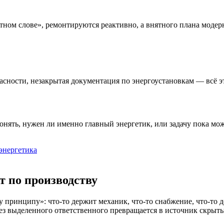
естном слове», ремонтируются реактивно, а внятного плана моде
асности, незакрытая документация по энергоустановкам — всё эт
онять, нужен ли именно главный энергетик, или задачу пока мо
энергетика
т по производству
у принципу»: что-то держит механик, что-то снабжение, что-то 
без выделенного ответственного превращается в источник скрыты