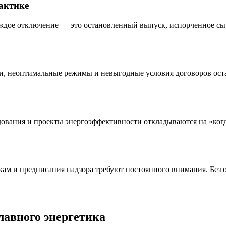
актике
аждое отключение — это остановленный выпуск, испорченное сырь
тери, неоптимальные режимы и невыгодные условия договоров ос
вания и проекты энергоэффективности откладываются на «когда б
кам и предписания надзора требуют постоянного внимания. Без 
лавного энергетика