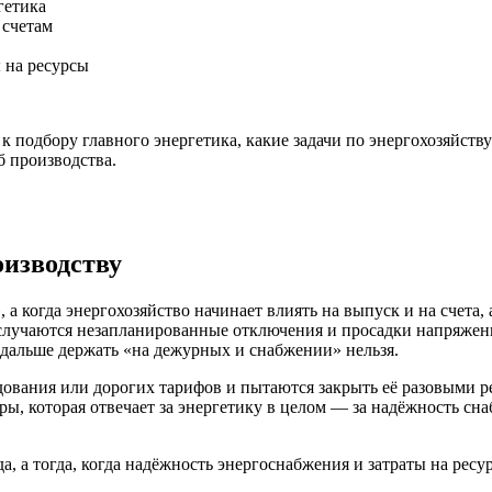
гетика
 счетам
 на ресурсы
к подбору главного энергетика, какие задачи по энергохозяйств
б производства.
оизводству
 а когда энергохозяйство начинает влиять на выпуск и на счета, 
и случаются незапланированные отключения и просадки напряжен
 дальше держать «на дежурных и снабжении» нельзя.
дования или дорогих тарифов и пытаются закрыть её разовыми 
уры, которая отвечает за энергетику в целом — за надёжность сн
а, а тогда, когда надёжность энергоснабжения и затраты на рес