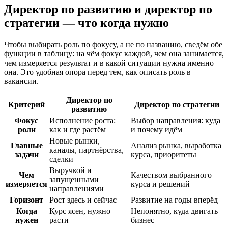
Директор по развитию и директор по
стратегии — что когда нужно
Чтобы выбирать роль по фокусу, а не по названию, сведём обе
функции в таблицу: на чём фокус каждой, чем она занимается,
чем измеряется результат и в какой ситуации нужна именно
она. Это удобная опора перед тем, как описать роль в
вакансии.
Директор по
Критерий
Директор по стратегии
развитию
Фокус
Исполнение роста:
Выбор направления: куда
роли
как и где растём
и почему идём
Новые рынки,
Главные
Анализ рынка, выработка
каналы, партнёрства,
задачи
курса, приоритеты
сделки
Выручкой и
Чем
Качеством выбранного
запущенными
измеряется
курса и решений
направлениями
Горизонт
Рост здесь и сейчас
Развитие на годы вперёд
Когда
Курс ясен, нужно
Непонятно, куда двигать
нужен
расти
бизнес