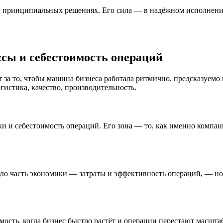
 в принципиальных решениях. Его сила — в надёжном исполнении
сы и себестоимость операций
т за то, чтобы машина бизнеса работала ритмично, предсказуемо
гистика, качество, производительность.
ки и себестоимость операций. Его зона — то, как именно компан
ую часть экономики — затраты и эффективность операций, — но 
имость, когда бизнес быстро растёт и операции перестают масшт