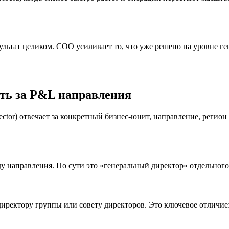
зультат целиком. COO усиливает то, что уже решено на уровне г
ть за P&L направления
ector) отвечает за конкретный бизнес-юнит, направление, реги
нду направления. По сути это «генеральный директор» отдельного
иректору группы или совету директоров. Это ключевое отличие: