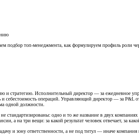
ению
ваем подбор топ-менеджмента, как формулируем профиль роли че
ию и стратегию. Исполнительный директор — за ежедневное упр
и себестоимость операций. Управляющий директор — за P&L от
има одной должности.
 не стандартизированы: одно и то же название в двух компаниях
сии, а на три вещи: за какой результат человек отвечает, за как
дачу и зону ответственности, а не под титул — иначе компания 