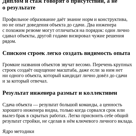
Диплом и стаж говорят о присутствии, а не
о результате
Профильное образование даёт знание норм и конструктива,
но не опыт доведения объекта до сдачи. Два инженера
с похожим резюме могут отличаться на порядок: один лично
сдавал объекты, другой годами визировал чужие решения
рядом.
Списком строек легко создать видимость опыта
Громкие названия объектов звучат весомо. Перечень крупных
строек создаёт ощущение масштаба, даже если за ним нет
ни одного объекта, который кандидат лично довёл до сдачи
и за который отвечал.
Результат инженера размыт и коллективен
Сдача объекта — результат большой команды, а ценность
хорошего инженера видна, только когда сорвался срок или
вылез брак в скрытых работах. Легко присвоить себе общий
результат стройки, не сделав в нём ключевого личного вклада.
Ядро методики