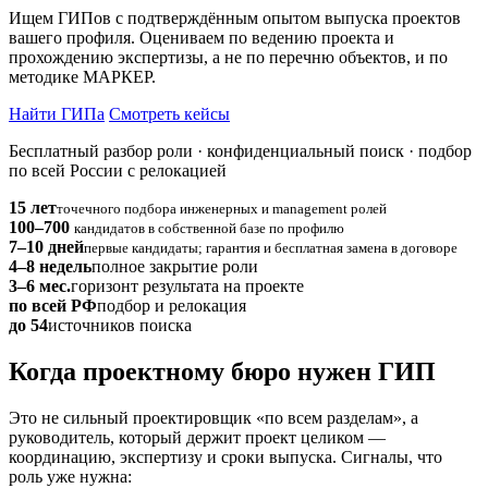
Ищем ГИПов с подтверждённым опытом выпуска проектов
вашего профиля. Оцениваем по ведению проекта и
прохождению экспертизы, а не по перечню объектов, и по
методике МАРКЕР.
Найти ГИПа
Смотреть кейсы
Бесплатный разбор роли · конфиденциальный поиск · подбор
по всей России с релокацией
15 лет
точечного подбора инженерных и management ролей
100–700
кандидатов в собственной базе по профилю
7–10 дней
первые кандидаты; гарантия и бесплатная замена в договоре
4–8 недель
полное закрытие роли
3–6 мес.
горизонт результата на проекте
по всей РФ
подбор и релокация
до 54
источников поиска
Когда проектному бюро нужен ГИП
Это не сильный проектировщик «по всем разделам», а
руководитель, который держит проект целиком —
координацию, экспертизу и сроки выпуска. Сигналы, что
роль уже нужна: