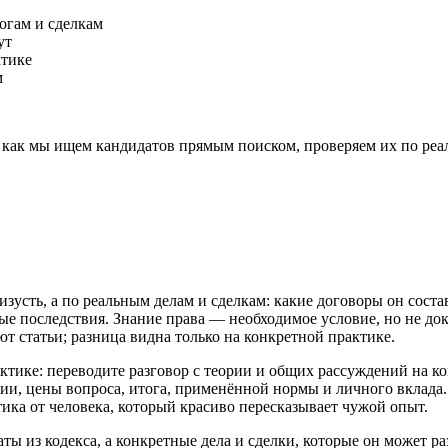
огам и сделкам
ут
ктике
м
 как мы ищем кандидатов прямым поиском, проверяем их по реал
усть, а по реальным делам и сделкам: какие договоры он состав
ые последствия. Знание права — необходимое условие, но не дока
 статьи; разница видна только на конкретной практике.
ктике: переводите разговор с теории и общих рассуждений на ко
ии, цены вопроса, итога, применённой нормы и личного вклад
тика от человека, который красиво пересказывает чужой опыт.
ты из кодекса, а конкретные дела и сделки, которые он может р