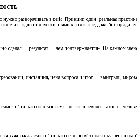
ность
ию нужно разворачивать в кейс. Принцип один: реальная практи
тличить одно от другого прямо в разговоре, даже без юридическ
но сделал — результат — чем подтверждается». На каждом звене
требований, инстанция, цена вопроса и итог — выигрыш, мирово
мысла. Тот, кто понимает суть, легко переводит закон на челове
ался хуже ожидаемого. Тот, кто реально вёл практику, честно ра