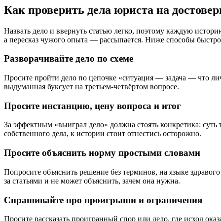
Как проверить дела юриста на достовер
Назвать дело и ввернуть статью легко, поэтому каждую истор
а пересказ чужого опыта — рассыпается. Ниже способы быстро о
Разворачивайте дело по схеме
Просите пройти дело по цепочке «ситуация — задача — что лич
выдуманная буксует на третьем-четвёртом вопросе.
Просите инстанцию, цену вопроса и итог
За эффектным «выиграл дело» должна стоять конкретика: суть 
собственного дела, к истории стоит отнестись осторожно.
Просите объяснить норму простыми словами
Попросите объяснить решение без терминов, на языке здравого с
за статьями и не может объяснить, зачем она нужна.
Спрашивайте про проигрыши и ограничения
Просите рассказать проигранный спор или дело, где исход оказ