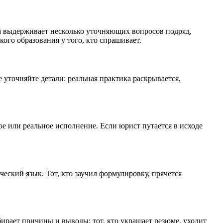
ка выдерживает несколько уточняющих вопросов подряд,
ого образования у того, кто спрашивает.
 уточняйте детали: реальная практика раскрывается,
е или реальное исполнение. Если юрист путается в исходе
ческий язык. Тот, кто заучил формулировку, прячется
збирает причины и выводы; тот, кто украшает резюме, уходит