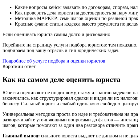
Какие вопросы-кейсы задавать по договорам, спорам, нал
Как проверить дела юриста на достоверность за пару мин
Методика МАРКЕР: семь шагов оценки по реальной пра
Красные флаги: статьи кодекса вместо результата по дела
Если оценивать юриста самим долго и рискованно
Перейдите на страницу услуги подбора юристов: там показано,
подбираем под вашу отрасль и тип юридических задач.
Подробнее об услуге подбора и оценки юристов
Короткий ответ
Как на самом деле оценить юриста
Юриста оценивают не по диплому, стажу и знанию кодексов наиз
закончились, как структурировал сделки и видел ли их налогов
бизнесу. Сильный юрист и слабый одинаково свободно цитируют
Универсальная методика проста по идее и требовательна на пра
разворачивайте уточняющими вопросами до фактов — инстанц
шагов, которые помогают за один-два разговора отличить прак
Главный вывод:
сильного юриста выдают не диплом и не цита