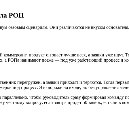
ала РОП
вум базовым сценариям. Они различаются не вкусом основателя, 
 коммерсант, продукт он знает лучше всех, а заявки уже идут. 
ах, а РОПа нанимают позже — под уже работающий процесс и ком
твенник перегружен, а заявки приходят и теряются. Тогда перв
ров под процесс. Это дороже на входе, но без управления мен
раллельно, чтобы руководитель сразу формировал команду под с
у честному вопросу: если завтра придёт 50 заявок, есть ли в к