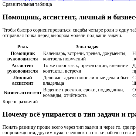
Сравнительная таблица
Помощник, ассистент, личный и бизнес
Чтобы быстро сориентироваться, сведём четыре роли в одну табл
отправная точка перед выбором модели под ваши задачи.
Роль
Зона задач
Помощник
Календарь, встречи, тревел, документы,
Н
руководителя
контроль поручений
п
Ассистент
То же плюс язык, презентации, внешние
Д
руководителя
контакты, встречи
п
Личный
Деловые задачи плюс личные дела и быт
С
ассистент
владельца
l
Ведение проектов, сроки, подрядчики,
О
Бизнес-ассистент
команды, отчётность
с
Корень различий
Почему всё упирается в тип задачи и г
Понять разницу проще всего через тип задачи и через то, где
сопровождения, другим нужен человек на стыке рабочего и личн