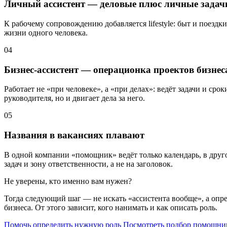
Личный ассистент — деловые плюс личные задач
К рабочему сопровождению добавляется lifestyle: быт и поезд
жизни одного человека.
04
Бизнес-ассистент — операционка проектов бизнес
Работает не «при человеке», а «при делах»: ведёт задачи и ср
руководителя, но и двигает дела за него.
05
Названия в вакансиях плавают
В одной компании «помощник» ведёт только календарь, в друго
задач и зону ответственности, а не на заголовок.
Не уверены, кто именно вам нужен?
Тогда следующий шаг — не искать «ассистента вообще», а опр
бизнеса. От этого зависит, кого нанимать и как описать роль.
Помочь определить нужную роль
Посмотреть подбор помощни