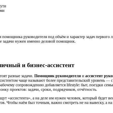
сути
ами
м помощника руководителя под объём и характер задач первого 
ие задачи нужен именно деловой помощник.
личный и бизнес-ассистент
тоят разные задачи.
Помощник руководителя
и
ассистент рук
 ассистентом чаще называют более представительский уровень —
абочему сопровождению добавляется lifestyle: быт, поездки се
онку проектов: задачи, сроки, подрядчиков, отчётность.
щут «ассистента», а на деле им нужен человек, который будет в
ов. Чтобы наём был точным, важно смотреть не на вывеску, а на