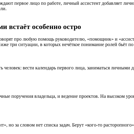
дают первое лицо по работе, личный ассистент добавляет личны
ли.
и встаёт особенно остро
оворят про любую помощь руководителю, «помощник» и «ассистен
иже три ситуации, в которых нечёткое понимание ролей бьёт по 
ть человек: вести календарь первого лица, заниматься личными 
ные поручения владельца, и ведение проектов. На высоком уровн
», но за словом нет списка задач. Берут «кого-то расторопного»