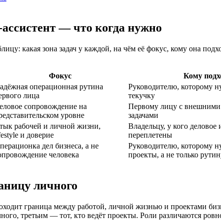
-ассистент — что когда нужно
ицу: какая зона задач у каждой, на чём её фокус, кому она подх
Фокус
Кому подх
адёжная операционная рутина
Руководителю, которому ну
ервого лица
текучку
еловое сопровождение на
Первому лицу с внешним
редставительском уровне
задачами
тык рабочей и личной жизни,
Владельцу, у кого деловое
ifestyle и доверие
переплетены
перационка дел бизнеса, а не
Руководителю, которому н
опровождение человека
проекты, а не только рутин
раницу личного
 проходит граница между работой, личной жизнью и проектами би
ого, третьим — тот, кто ведёт проекты. Роли различаются ровно