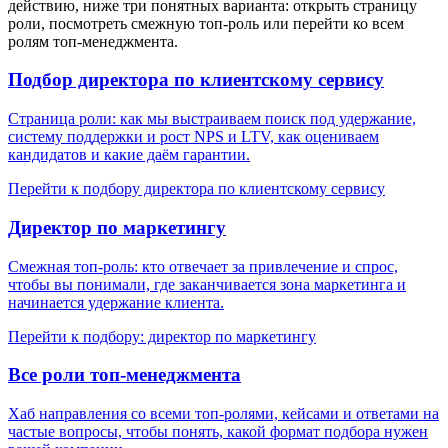
действию, ниже три понятных варианта: открыть страницу
роли, посмотреть смежную топ-роль или перейти ко всем
ролям топ-менеджмента.
Подбор директора по клиентскому сервису
Страница роли: как мы выстраиваем поиск под удержание,
систему поддержки и рост NPS и LTV, как оцениваем
кандидатов и какие даём гарантии.
Перейти к подбору директора по клиентскому сервису
Директор по маркетингу
Смежная топ-роль: кто отвечает за привлечение и спрос,
чтобы вы понимали, где заканчивается зона маркетинга и
начинается удержание клиента.
Перейти к подбору: директор по маркетингу
Все роли топ-менеджмента
Хаб направления со всеми топ-ролями, кейсами и ответами на
частые вопросы, чтобы понять, какой формат подбора нужен