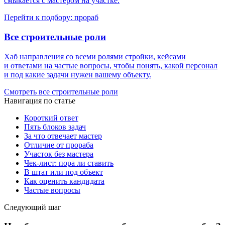
смыкается с мастером на участке.
Перейти к подбору: прораб
Все строительные роли
Хаб направления со всеми ролями стройки, кейсами
и ответами на частые вопросы, чтобы понять, какой персонал
и под какие задачи нужен вашему объекту.
Смотреть все строительные роли
Навигация по статье
Короткий ответ
Пять блоков задач
За что отвечает мастер
Отличие от прораба
Участок без мастера
Чек-лист: пора ли ставить
В штат или под объект
Как оценить кандидата
Частые вопросы
Следующий шаг