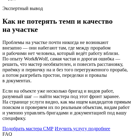
Экспертный вывод
Как не потерять темп и качество
на участке
Проблемы на участке почти никогда не возникают
внезапно — они набегают там, где между прорабом
и рабочими нет человека, который ведёт работу вблизи.
По опыту Work&Wolf, самая частая и дорогая ошибка —
решить, что мастер необязателен, и повесить расстановку,
приёмку и первичку на и без того перегруженного прораба,
а потом разгребать простои, переделки и провалы
в документах.
Если на объекте уже несколько бригад и видов работ,
разумный шаг — найти мастера под этот фронт заранее.
На странице услуги видно, как мы ищем кандидатов прямым
поиском и проверяем их по реальным объектам, видам работ
и умению управлять бригадами и документацией под вашу
специфику.
Подобрать мастера СМР
Изучить услугу подробнее
FAQ