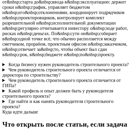
от&nbsp;старта до&nbsp;ввода в&nbsp;эксплуатацию: держит
сроки и&nbsp;график, управляет бюджетом
и&nbsp;его&nbsp;отклонениями, координирует подрядчиков
и&nbsp;проектировщиков, контролирует комплект
разрешительной и&nbsp;исполнительной документации
и&nbsp;регулярно отчитывается инвестору о&nbsp;ходе работ,
рисках и&nbsp;деньгах. По&nbsp;сути он&nbsp;собирает
в&nbsp;одной точке всё, что обычно расползается между
сметчиком, прорабом, проектным офисом и&nbsp;заказчиком,
и&nbsp;отвечает за&nbsp;то, чтобы объект был сдан
в&nbsp;срок, в&nbsp;бюджете и&nbsp;по&nbsp;проекту.
Когда бизнесу нужен руководитель строительного проекта?
Чем руководитель строительного проекта отличается от
директора по строительству?
Чем руководитель строительного проекта отличается от
ГИПа?
Какой профиль и опыт должен быть у руководителя
строительного проекта?
Где найти и как нанять руководителя строительного
проекта?
Куда идти дальше
Что открыть после статьи, если задача