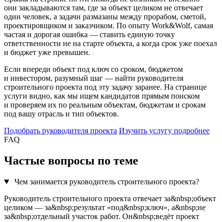
они закладываются там, где за объект целиком не отвечает
один человек, а задачи размазаны между прорабом, сметой,
проектировщиком и заказчиком. По опыту Work&Wolf, самая
частая и дорогая ошибка — ставить единую точку
ответственности не на старте объекта, а когда срок уже поехал
и бюджет уже превышен.
Если впереди объект под ключ со сроком, бюджетом
и инвестором, разумный шаг — найти руководителя
строительного проекта под эту задачу заранее. На странице
услуги видно, как мы ищем кандидатов прямым поиском
и проверяем их по реальным объектам, бюджетам и срокам
под вашу отрасль и тип объектов.
Подобрать руководителя проекта
Изучить услугу подробнее
FAQ
Частые вопросы по теме
Чем занимается руководитель строительного проекта?
Руководитель строительного проекта отвечает за&nbsp;объект
целиком — за&nbsp;результат «под&nbsp;ключ», а&nbsp;не
за&nbsp;отдельный участок работ. Он&nbsp;ведёт проект