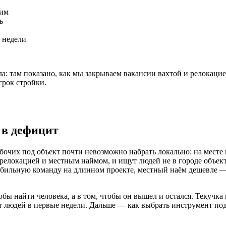
чим
ь
е недели
ала: там показано, как мы закрываем вакансии вахтой и релок
срок стройки.
 в дефицит
х под объект почти невозможно набрать локально: на месте их п
елокацией и местным наймом, и ищут людей не в городе объекта
абильную команду на длинном проекте, местный наём дешевле — 
обы найти человека, а в том, чтобы он вышел и остался. Текучк
 людей в первые недели. Дальше — как выбрать инструмент под