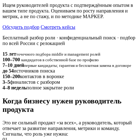
Ищем руководителей продукта с подтверждённым опытом в
вашем типе продукта. Оцениваем по росту направления и
метрик, а не по стажу, и по методике МАРКЕР.
Обсудить подбор
Смотреть кейсы
Бесплатный разбор роли · конфиденциальный поиск · подбор
по всей России с релокацией
15 лет
точечного подбора middle и management ролей
100–700
кандидатов в собственной базе по профилю
7–10 дней
первые кандидаты; гарантия и бесплатная замена в договоре
до 54
источников поиска
150–200
контактов в воронке
3–5
финалистов с разбором
4–8 недель
полное закрытие роли
Когда бизнесу нужен руководитель
продукта
Это не сильный продакт «за всех», а руководитель, который
отвечает за развитие направления, метрики и команду.
Сигналы, что роль уже нужна:
01