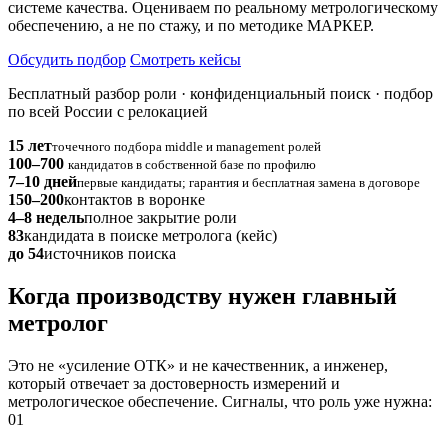
системе качества. Оцениваем по реальному метрологическому
обеспечению, а не по стажу, и по методике МАРКЕР.
Обсудить подбор
Смотреть кейсы
Бесплатный разбор роли · конфиденциальный поиск · подбор
по всей России с релокацией
15 лет
точечного подбора middle и management ролей
100–700
кандидатов в собственной базе по профилю
7–10 дней
первые кандидаты; гарантия и бесплатная замена в договоре
150–200
контактов в воронке
4–8 недель
полное закрытие роли
83
кандидата в поиске метролога (кейс)
до 54
источников поиска
Когда производству нужен главный
метролог
Это не «усиление ОТК» и не качественник, а инженер,
который отвечает за достоверность измерений и
метрологическое обеспечение. Сигналы, что роль уже нужна:
01