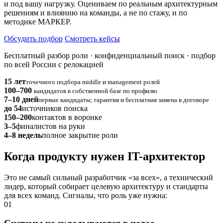
и под вашу нагрузку. Оцениваем по реальным архитектурным
решениям и влиянию на команды, а не по стажу, и по
методике МАРКЕР.
Обсудить подбор
Смотреть кейсы
Бесплатный разбор роли · конфиденциальный поиск · подбор
по всей России с релокацией
15 лет
точечного подбора middle и management ролей
100–700
кандидатов в собственной базе по профилю
7–10 дней
первые кандидаты; гарантия и бесплатная замена в договоре
до 54
источников поиска
150–200
контактов в воронке
3–5
финалистов на руки
4–8 недель
полное закрытие роли
Когда продукту нужен IT-архитектор
Это не самый сильный разработчик «за всех», а технический
лидер, который собирает целевую архитектуру и стандарты
для всех команд. Сигналы, что роль уже нужна:
01