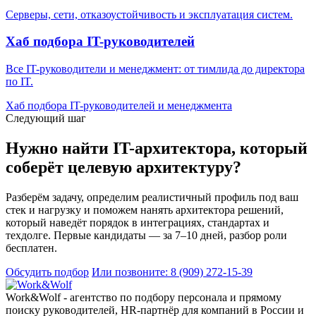
Серверы, сети, отказоустойчивость и эксплуатация систем.
Хаб подбора IT-руководителей
Все IT-руководители и менеджмент: от тимлида до директора
по IT.
Хаб подбора IT-руководителей и менеджмента
Следующий шаг
Нужно найти IT-архитектора, который
соберёт целевую архитектуру?
Разберём задачу, определим реалистичный профиль под ваш
стек и нагрузку и поможем нанять архитектора решений,
который наведёт порядок в интеграциях, стандартах и
техдолге. Первые кандидаты — за 7–10 дней, разбор роли
бесплатен.
Обсудить подбор
Или позвоните: 8 (909) 272-15-39
Work&Wolf - агентство по подбору персонала и прямому
поиску руководителей, HR-партнёр для компаний в России и