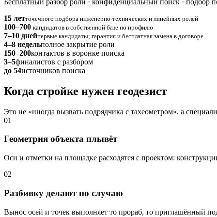
Бесплатный разбор роли · конфиденциальный поиск · подбор по
15 лет
точечного подбора инженерно-технических и линейных ролей
100–700
кандидатов в собственной базе по профилю
7–10 дней
первые кандидаты; гарантия и бесплатная замена в договоре
4–8 недель
полное закрытие роли
150–200
контактов в воронке поиска
3–5
финалистов с разбором
до 54
источников поиска
Когда стройке нужен геодезист
Это не «иногда вызвать подрядчика с тахеометром», а специал
01
Геометрия объекта плывёт
Оси и отметки на площадке расходятся с проектом: конструкции
02
Разбивку делают по случаю
Вынос осей и точек выполняет то прораб, то приглашённый под