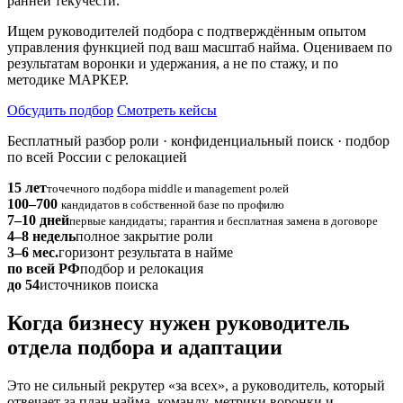
ранней текучести.
Ищем руководителей подбора с подтверждённым опытом
управления функцией под ваш масштаб найма. Оцениваем по
результатам воронки и удержания, а не по стажу, и по
методике МАРКЕР.
Обсудить подбор
Смотреть кейсы
Бесплатный разбор роли · конфиденциальный поиск · подбор
по всей России с релокацией
15 лет
точечного подбора middle и management ролей
100–700
кандидатов в собственной базе по профилю
7–10 дней
первые кандидаты; гарантия и бесплатная замена в договоре
4–8 недель
полное закрытие роли
3–6 мес.
горизонт результата в найме
по всей РФ
подбор и релокация
до 54
источников поиска
Когда бизнесу нужен руководитель
отдела подбора и адаптации
Это не сильный рекрутер «за всех», а руководитель, который
отвечает за план найма, команду, метрики воронки и