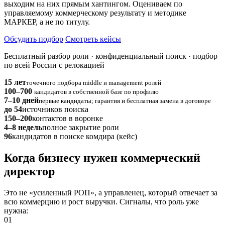
выходим на них прямым хантингом. Оцениваем по
управляемому коммерческому результату и методике
МАРКЕР, а не по титулу.
Обсудить подбор
Смотреть кейсы
Бесплатный разбор роли · конфиденциальный поиск · подбор
по всей России с релокацией
15 лет
точечного подбора middle и management ролей
100–700
кандидатов в собственной базе по профилю
7–10 дней
первые кандидаты; гарантия и бесплатная замена в договоре
до 54
источников поиска
150–200
контактов в воронке
4–8 недель
полное закрытие роли
96
кандидатов в поиске комдира (кейс)
Когда бизнесу нужен коммерческий
директор
Это не «усиленный РОП», а управленец, который отвечает за
всю коммерцию и рост выручки. Сигналы, что роль уже
нужна:
01